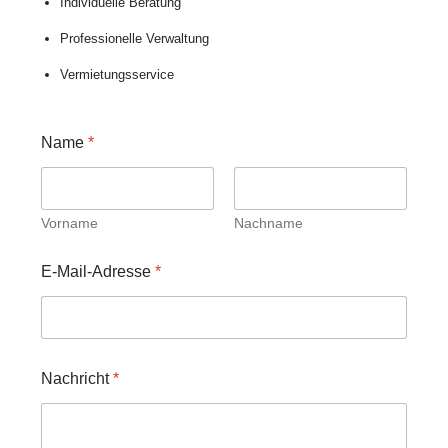
Individuelle Beratung
Professionelle Verwaltung
Vermietungsservice
Name
*
Vorname
Nachname
E-Mail-Adresse
*
N
Nachricht
*
a
m
e
*